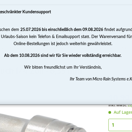
geschränkter Kundensupport
schen dem
25.07.2026 bis einschließlich dem 09.08.2026
findet aufgrun
PUMPEN
WASSERAUFBEREITUNG
MESSEN 
 Urlaubs-Saison kein Telefon & Emailsupport statt. Der Warenversand für
Online-Bestellungen ist jedoch weiterhin gewährleistet.
T - Schlauchverbinder Hochdruck 1/4 Zoll 
T-Verbinder
Ab dem 10.08.2026 sind wir für Sie wieder vollständig erreichbar.
Wir bitten freundlichst um Ihr Verständnis,
uck 1/4 Zoll - 6,35 mm
Ihr Team von Micro Rain Systems e.K
10,90 
inkl. MwSt.
zz
Auf Lage