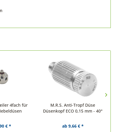
om
iler 4fach für
M.R.S. Anti-Tropf Düse
Edelsta
Nebeldüsen
Düsenkopf ECO 0,15 mm - 40°
L
90 € *
ab 9,66 € *