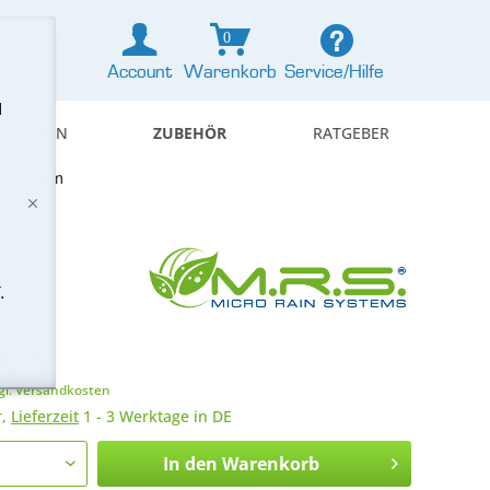
0
Account
Warenkorb
Service/Hilfe
d
& REGELN
ZUBEHÖR
RATGEBER
- 6,35 mm
.
€ *
gl. Versandkosten
r,
Lieferzeit
1 - 3 Werktage in DE
In den
Warenkorb