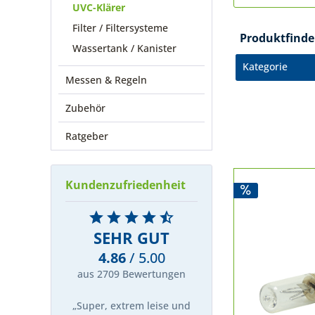
UVC-Klärer
Filter / Filtersysteme
Produktfinde
Wassertank / Kanister
Kategorie
Messen & Regeln
Wasserauf
Zubehör
UVC-Kl
Ratgeber
Zubehör
Druck
Kundenzufriedenheit
SEHR GUT
4.86
/ 5.00
aus 2709 Bewertungen
„Super, extrem leise und