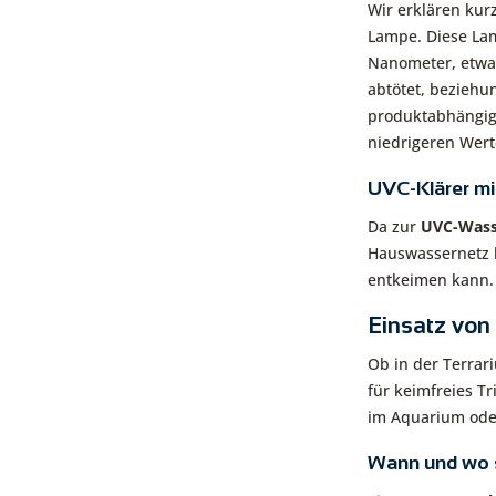
Wir erklären kur
Lampe. Diese Lam
Nanometer, etwa 
abtötet, beziehu
produktabhängig.
niedrigeren Wert
UVC-Klärer m
Da zur
UVC-Wass
Hauswassernetz b
entkeimen kann.
Einsatz von
Ob in der Terra
für keimfreies T
im Aquarium oder
Wann und wo s