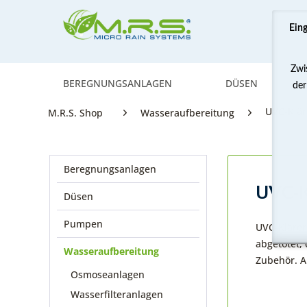
Ein
Zwi
BEREGNUNGSANLAGEN
DÜSEN
der
UVC-Klär
M.R.S. Shop
Wasseraufbereitung
Beregnungsanlagen
UVC-K
Düsen
Pumpen
UVC-Klärer
abgetötet,
Wasseraufbereitung
Zubehör. A
Osmoseanlagen
Wasserfilteranlagen