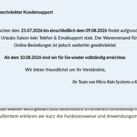
geschränkter Kundensupport
schen dem
25.07.2026 bis einschließlich dem 09.08.2026
findet aufgrun
PUMPEN
WASSERAUFBEREITUNG
MESSEN 
 Urlaubs-Saison kein Telefon & Emailsupport statt. Der Warenversand für
Online-Bestellungen ist jedoch weiterhin gewährleistet.
er
Ab dem 10.08.2026 sind wir für Sie wieder vollständig erreichbar.
Wir bitten freundlichst um Ihr Verständnis,
Ihr Team von Micro Rain Systems e.K
lärer zur Wasserentkeimung
 sind eine beliebte Lösung zur Wasserentkeimung ohne Chemie. V
 das Wasser wird geklärt und desinfiziert. In unserem Onlineshop
ußerdem erklären wir kurz die Funktionsweise und Anwendungsm