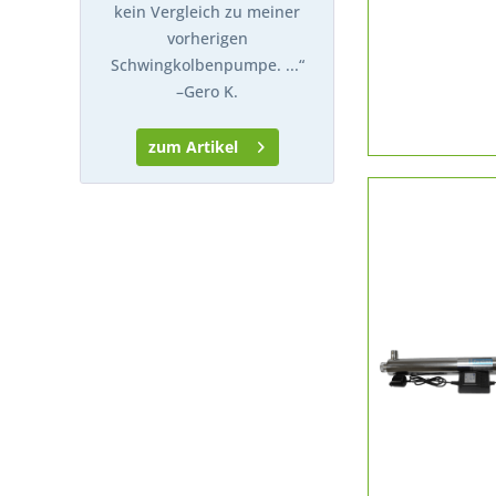
kein Vergleich zu meiner
vorherigen
Schwingkolbenpumpe. ...“
–
Gero K.
zum Artikel