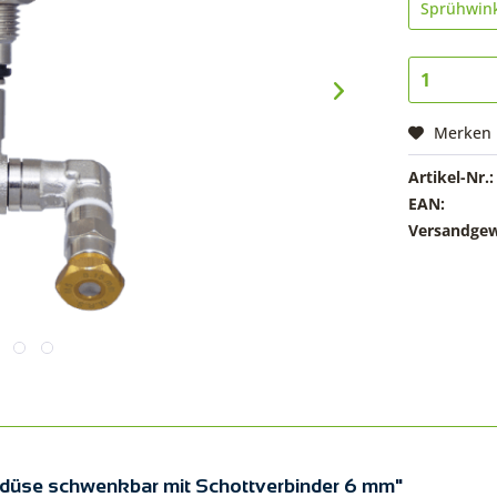
Merken
Artikel-Nr.:
EAN:
Versandgew
ldüse schwenkbar mit Schottverbinder 6 mm"