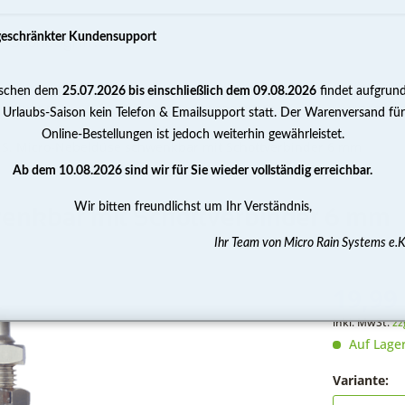
geschränkter Kundensupport
schen dem
25.07.2026 bis einschließlich dem 09.08.2026
findet aufgrun
PUMPEN
WASSERAUFBEREITUNG
MESSEN 
 Urlaubs-Saison kein Telefon & Emailsupport statt. Der Warenversand für
Online-Bestellungen ist jedoch weiterhin gewährleistet.
.S. Micro-Nebeldüse schwenkbar mit Schottverbinder 6 mm
Ab dem 10.08.2026 sind wir für Sie wieder vollständig erreichbar.
Wir bitten freundlichst um Ihr Verständnis,
wenkbar mit Schottverbinder 6 mm
Ihr Team von Micro Rain Systems e.K
19,99 
inkl. MwSt.
zz
Auf Lage
Variante: