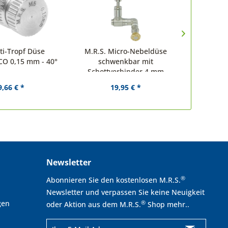
ti-Tropf Düse
M.R.S. Micro-Nebeldüse
M.R.S. M
CO 0,15 mm - 40°
schwenkbar mit
360
Schottverbinder 4 mm
9,66 € *
19,95 € *
Newsletter
®
Abonnieren Sie den kostenlosen M.R.S.
Newsletter und verpassen Sie keine Neuigkeit
gen
®
oder Aktion aus dem M.R.S.
Shop mehr..