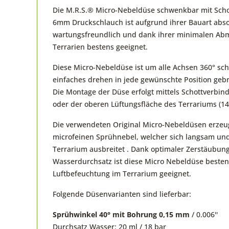
Die M.R.S.® Micro-Nebeldüse schwenkbar mit Scho
6mm Druckschlauch ist aufgrund ihrer Bauart abso
wartungsfreundlich und dank ihrer minimalen Abm
Terrarien bestens geeignet.
Diese Micro-Nebeldüse ist um alle Achsen 360° s
einfaches drehen in jede gewünschte Position geb
Die Montage der Düse erfolgt mittels Schottverbin
oder der oberen Lüftungsfläche des Terrariums (
Die verwendeten Original Micro-Nebeldüsen erzeu
microfeinen Sprühnebel, welcher sich langsam un
Terrarium ausbreitet . Dank optimaler Zerstäubun
Wasserdurchsatz ist diese Micro Nebeldüse besten
Luftbefeuchtung im Terrarium geeignet.
Folgende Düsenvarianten sind lieferbar:
Sprühwinkel 40° mit Bohrung 0,15 mm
/ 0.006''
Durchsatz Wasser: 20 ml / 18 bar