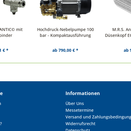
ANTIC© mit
Hochdruck-Nebelpumpe 100
M.R.S. An
binder
bar - Kompaktausführung
Düsenkopf E
1 € *
ab 790,00 € *
ab 
ce
Informationen
n
Über Uns
Messetermine
Versand und Zahlungsbedingun
?
Widerrufsrecht
Datenschutz