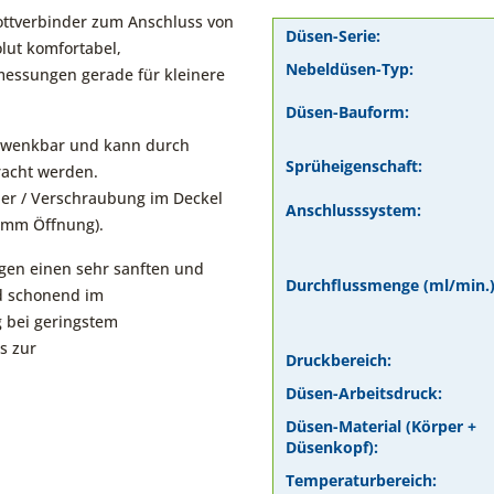
ttverbinder zum Anschluss von
Düsen-Serie:
lut komfortabel,
Nebeldüsen-Typ:
essungen gerade für kleinere
Düsen-Bauform:
chwenkbar und kann durch
Sprüheigenschaft:
racht werden.
der / Verschraubung im Deckel
Anschlusssystem:
14mm Öffnung).
gen einen sehr sanften und
Durchflussmenge (ml/min.)
d schonend im
g bei geringstem
s zur
Druckbereich:
Düsen-Arbeitsdruck:
Düsen-Material (Körper +
Düsenkopf):
Temperaturbereich: