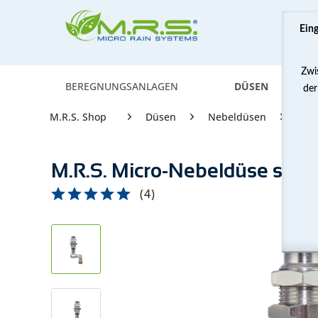
Ein
Zwi
BEREGNUNGSANLAGEN
DÜSEN
der
M.R
M.R.S. Shop
Düsen
Nebeldüsen
M.R.S. Micro-Nebeldüse sch
(
4
)