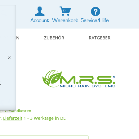
0
Account
Warenkorb
Service/Hilfe
d
& REGELN
ZUBEHÖR
RATGEBER
.
€ *
gl. Versandkosten
r,
Lieferzeit
1 - 3 Werktage in DE