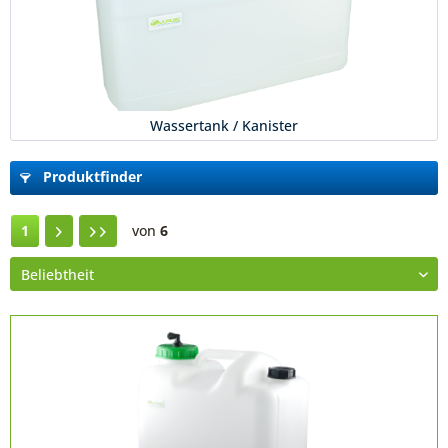
Wassertank / Kanister
Produktfinder
1
von
6