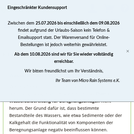
0
Eingeschränkter Kundensupport
Zwischen dem
25.07.2026 bis einschließlich dem 09.08.2026
findet aufgrund der Urlaubs-Saison kein Telefon &
Emailsupport statt. Der Warenversand für Online-
Bestellungen ist jedoch weiterhin gewährleistet.
M.R.S. Shop
Ab dem 10.08.2026 sind wir für Sie wieder vollständig
erreichbar.
Wir bitten freundlichst um Ihr Verständnis,
Wasseraufbereitung für Beregnungsanlagen
Ihr Team von Micro Rain Systems e.K.
Wer ein Terrarium oder ein Aquaterrarium mit
Beregnungsanlage besitzt, kommt um das
Thema
Wasseraufbereitung für Beregnungsanlagen
nicht
herum. Der Grund dafür ist, dass bestimmte
Bestandteile des Wassers, wie etwa Sedimente oder der
Kalkgehalt die Funktionalität von Komponenten der
Beregnungsanlage negativ beeinflussen können.