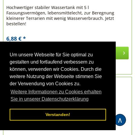
Hochwertiger stabiler Wassertank mit 5 l
Fassungsvermögen, lebensmittelecht, zur Beregnung
kleinerer Terrarien mit wenig Wasserverbrauch. Jetzt
bestellen!
6,88 € *
In den
Warenkorb
Um unsere Webseite für Sie optimal zu
gestalten und fortlaufend verbessern zu
Merken
können, verwenden wir Cookies. Durch die
weitere Nutzung der Webseite stimmen Sie
der Verwendung von Cookies zu.
Weitere Informationen zu Cookies erhalten
Sie in unserer Datenschutzerklärung
Verstanden!
∧