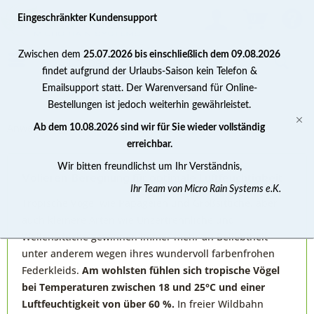
0
Eingeschränkter Kundensupport
Zwischen dem
25.07.2026 bis einschließlich dem 09.08.2026
findet aufgrund der Urlaubs-Saison kein Telefon &
Emailsupport statt. Der Warenversand für Online-
Bestellungen ist jedoch weiterhin gewährleistet.
Anwendungzwecke
Ab dem 10.08.2026 sind wir für Sie wieder vollständig
erreichbar.
Wir bitten freundlichst um Ihr Verständnis,
Volieren-Beregnung für optimale Luftfeuchtigkeit
Ihr Team von Micro Rain Systems e.K.
Tropische Vögel wie Papageien und Großsittiche, aber
auch kleinere Arten wie Unzertrennliche und
Wellensittiche gewinnen immer mehr an Beliebtheit -
unter anderem wegen ihres wundervoll farbenfrohen
Federkleids.
Am wohlsten fühlen sich tropische Vögel
bei Temperaturen zwischen 18 und 25°C und einer
Luftfeuchtigkeit von über 60 %.
In freier Wildbahn