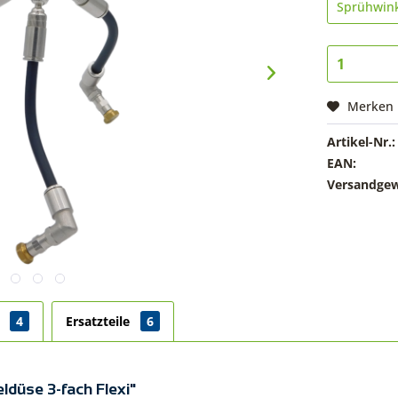
Merken
Artikel-Nr.:
EAN:
Versandgew
r
4
Ersatzteile
6
ldüse 3-fach Flexi"