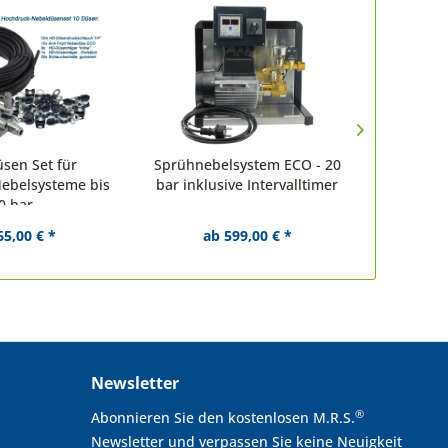
sen Set für
Sprühnebelsystem ECO - 20
Doppeldü
ebelsysteme bis
bar inklusive Intervalltimer
sc
0 bar
Schot
65,00 € *
ab 599,00 € *
Newsletter
®
Abonnieren Sie den kostenlosen M.R.S.
Newsletter und verpassen Sie keine Neuigkeit