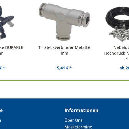
üse DURABLE -
T - Steckverbinder Metall 6
Nebeldü
er
mm
Hochdruck N
8
€ *
5,41 € *
ab 2
ce
Informationen
n
Über Uns
Messetermine