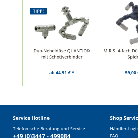
TIPP!
Duo-Nebeldüse QUANTIC©
M.R.S. 4-fach D
mit Schottverbinder
Spid
ab 44,91 € *
59,00 
Service Hotline
Shop Servi
Telefonische Beratung und Service
Händler-Logi
+49 (0)3447 - 499084
FAQ