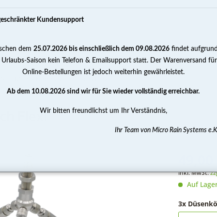
geschränkter Kundensupport
schen dem
25.07.2026 bis einschließlich dem 09.08.2026
findet aufgrun
PUMPEN
WASSERAUFBEREITUNG
MESSEN 
 Urlaubs-Saison kein Telefon & Emailsupport statt. Der Warenversand für
Online-Bestellungen ist jedoch weiterhin gewährleistet.
.S.® Micro-Nebeldüse 3-fach Flexi
Ab dem 10.08.2026 sind wir für Sie wieder vollständig erreichbar.
Wir bitten freundlichst um Ihr Verständnis,
ch Flexi
Ihr Team von Micro Rain Systems e.K
49,00 
inkl. MwSt.
zz
Auf Lage
3x Düsenkö