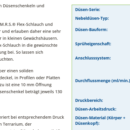
ren Düsenschenkeln und
Düsen-Serie:
Nebeldüsen-Typ:
 M.R.S.® Flex-Schlauch und
Düsen-Bauform:
ar und erlauben daher eine sehr
er in kleinen Gewächshäusern.
Sprüheigenschaft:
x-Schlauch in die gewünschte
ng bei. So lassen sich
Anschlusssystem:
euchten.
er einen soliden
eckel, in Profilen oder Platten
Durchflussmenge (ml/min.)
zu ist eine 10 mm Öffnung
üsenschenkel beträgt jeweils 130
Druckbereich:
Düsen-Arbeitsdruck:
eriert bei entsprechendem Druck
Düsen-Material (Körper +
Düsenkopf):
m Terrarium, der