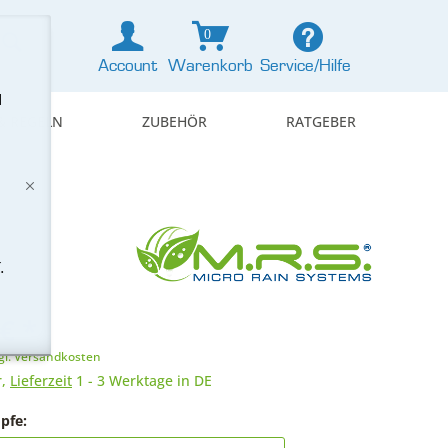
0
Account
Warenkorb
Service/Hilfe
d
& REGELN
ZUBEHÖR
RATGEBER
.
€ *
gl. Versandkosten
r,
Lieferzeit
1 - 3 Werktage in DE
pfe: