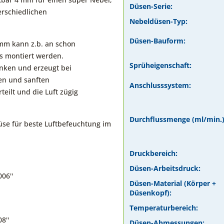
Düsen-Serie:
erschiedlichen
Nebeldüsen-Typ:
Düsen-Bauform:
mm kann z.b. an schon
s montiert werden.
Sprüheigenschaft:
enken und erzeugt bei
en und sanften
Anschlusssystem:
teilt und die Luft zügig
Durchflussmenge (ml/min.)
se für beste Luftbefeuchtung im
Druckbereich:
Düsen-Arbeitsdruck:
006''
Düsen-Material (Körper +
Düsenkopf):
Temperaturbereich:
8''
Düsen-Abmessungen: