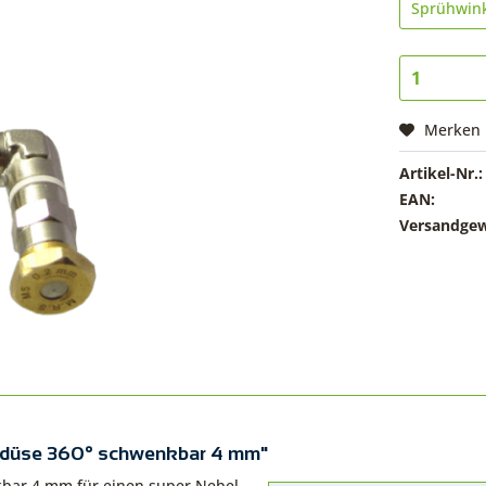
Merken
Artikel-Nr.:
EAN:
Versandgew
eldüse 360° schwenkbar 4 mm"
bar 4 mm für einen super Nebel,