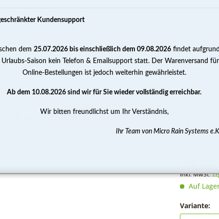
geschränkter Kundensupport
schen dem
25.07.2026 bis einschließlich dem 09.08.2026
findet aufgrun
PUMPEN
WASSERAUFBEREITUNG
MESSEN 
 Urlaubs-Saison kein Telefon & Emailsupport statt. Der Warenversand für
Online-Bestellungen ist jedoch weiterhin gewährleistet.
.S. Micro-Nebeldüse 360° schwenkbar 4 mm
Ab dem 10.08.2026 sind wir für Sie wieder vollständig erreichbar.
Wir bitten freundlichst um Ihr Verständnis,
° schwenkbar 4 mm
Ihr Team von Micro Rain Systems e.K
14,50 
inkl. MwSt.
zz
Auf Lage
Variante: