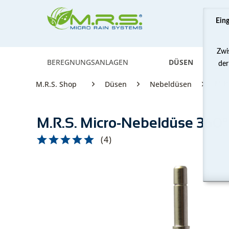
Ein
Zwi
BEREGNUNGSANLAGEN
DÜSEN
der
M.R
M.R.S. Shop
Düsen
Nebeldüsen
M.R.S. Micro-Nebeldüse 360
(
4
)