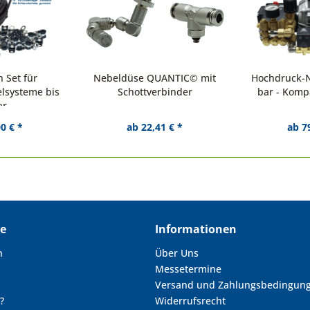
 Set für
Nebeldüse QUANTIC© mit
Hochdruck-
lsysteme bis
Schottverbinder
bar - Kom
ar
0 € *
ab 22,41 € *
ab 7
ce
Informationen
n
Über Uns
Messetermine
Versand und Zahlungsbedingun
?
Widerrufsrecht