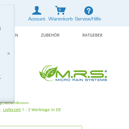
0
Account
Warenkorb
Service/Hilfe
d
& REGELN
ZUBEHÖR
RATGEBER
.
€ *
gl. Versandkosten
r,
Lieferzeit
1 - 3 Werktage in DE