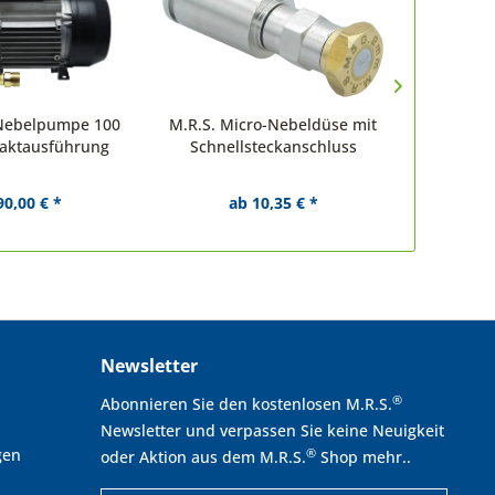
Nebelpumpe 100
M.R.S. Micro-Nebeldüse mit
M.R.S. 
paktausführung
Schnellsteckanschluss
Nebe
Sc
90,00 € *
ab 10,35 € *
Newsletter
®
Abonnieren Sie den kostenlosen M.R.S.
Newsletter und verpassen Sie keine Neuigkeit
gen
®
oder Aktion aus dem M.R.S.
Shop mehr..