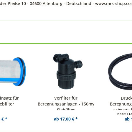
n der Pleiße 10 - 04600 Altenburg - Deutschland - www.mrs-shop.c
einsatz für
Vorfilter für
Druc
iebfilter
Beregnungsanlagen - 150my
Beregnung
Siebfilter
schwarz 
Inhalt
1 L
 € *
ab 17,00 € *
ab 