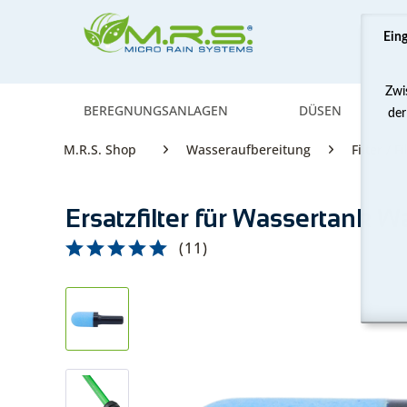
Ein
Zwi
BEREGNUNGSANLAGEN
DÜSEN
der
M.R.S. Shop
Wasseraufbereitung
Filter / 
Ersatzfilter für Wassertank Wa
(
11
)