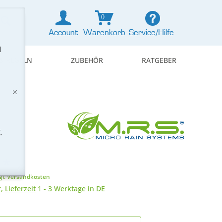
0
Account
Warenkorb
Service/Hilfe
d
& REGELN
ZUBEHÖR
RATGEBER
.
 *
gl. Versandkosten
r,
Lieferzeit
1 - 3 Werktage in DE