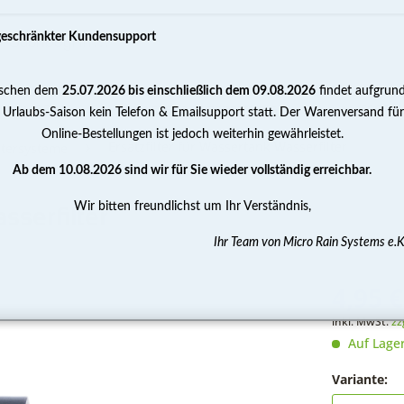
geschränkter Kundensupport
schen dem
25.07.2026 bis einschließlich dem 09.08.2026
findet aufgrun
PUMPEN
WASSERAUFBEREITUNG
MESSEN 
 Urlaubs-Saison kein Telefon & Emailsupport statt. Der Warenversand für
Online-Bestellungen ist jedoch weiterhin gewährleistet.
Ersatzfilter für Wassertank Wasserfilter
Filtersysteme
Ab dem 10.08.2026 sind wir für Sie wieder vollständig erreichbar.
Wir bitten freundlichst um Ihr Verständnis,
sserfilter
Ihr Team von Micro Rain Systems e.K
4,95 €
inkl. MwSt.
zz
Auf Lage
Variante: