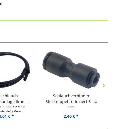
om
kschlauch
Schlauchverbinder
sanlage 6mm -
Stecknippel reduziert 6 - 4
Schnells
PU bis 13 bar
mm
aufende(r) Meter
1,01 € *
2,40 € *