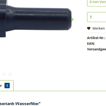
Merken
Artikel-Nr.:
EAN:
Versandgew
ör
1
sertank Wasserfilter"