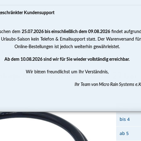
geschränkter Kundensupport
schen dem
25.07.2026 bis einschließlich dem 09.08.2026
findet aufgrun
PUMPEN
WASSERAUFBEREITUNG
MESSEN 
 Urlaubs-Saison kein Telefon & Emailsupport statt. Der Warenversand für
Online-Bestellungen ist jedoch weiterhin gewährleistet.
Druckschlauch Beregnungsanlage 6mm - schwarz PA bis 27 bar
Ab dem 10.08.2026 sind wir für Sie wieder vollständig erreichbar.
Wir bitten freundlichst um Ihr Verständnis,
lage 6mm - schwarz PA bis 27 bar
Ihr Team von Micro Rain Systems e.K
Menge
bis
4
ab
5