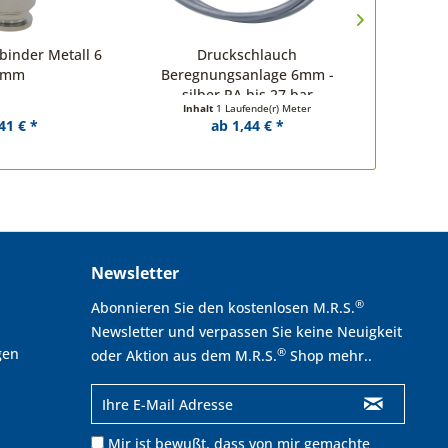
rbinder Metall 6
Druckschlauch
Wasserta
mm
Beregnungsanlage 6mm -
m
silber PA bis 27 bar
Inhalt
1 Laufende(r) Meter
41 € *
ab 1,44 € *
Newsletter
®
Abonnieren Sie den kostenlosen M.R.S.
Newsletter und verpassen Sie keine Neuigkeit
gen
®
oder Aktion aus dem M.R.S.
Shop mehr..
Mir ist bewußt, dass von mir gemachte