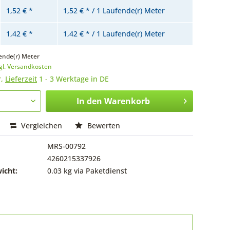
1,52 € *
1,52 € * / 1 Laufende(r) Meter
1,42 € *
1,42 € * / 1 Laufende(r) Meter
ende(r) Meter
gl. Versandkosten
r,
Lieferzeit
1 - 3 Werktage in DE
In den
Warenkorb
Vergleichen
Bewerten
MRS-00792
4260215337926
icht:
0.03 kg via Paketdienst