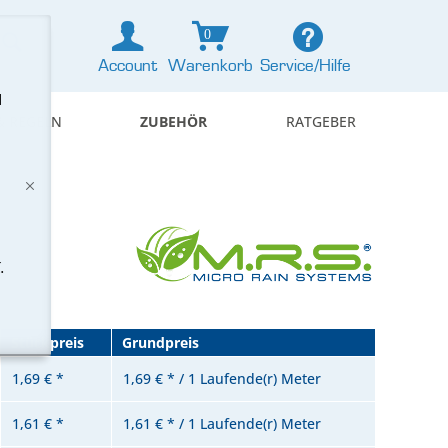
0
Account
Warenkorb
Service/Hilfe
d
& REGELN
ZUBEHÖR
RATGEBER
.
Stückpreis
Grundpreis
1,69 € *
1,69 € * / 1 Laufende(r) Meter
1,61 € *
1,61 € * / 1 Laufende(r) Meter