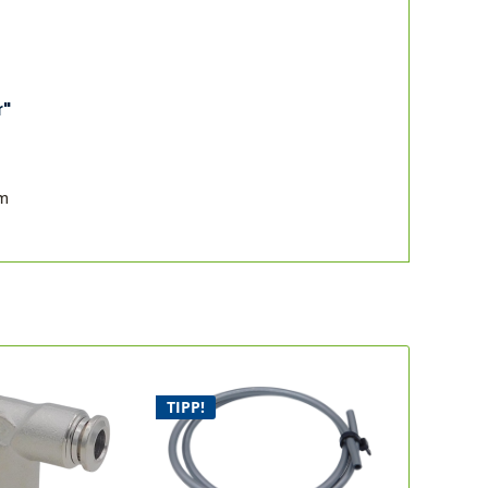
r"
om
TIPP!