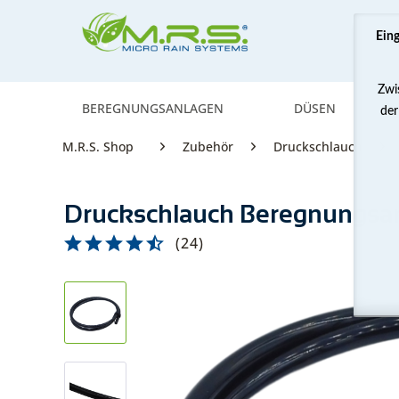
Ein
Zwi
BEREGNUNGSANLAGEN
DÜSEN
der
M.R.S. Shop
Zubehör
Druckschlauch
Druckschlauch Beregnungsan
(
24
)