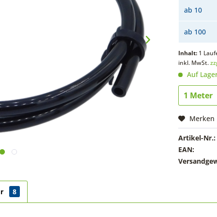
ab
10
ab
100
Inhalt:
1 Lauf
inkl. MwSt.
zz
Auf Lage
Merken
Artikel-Nr.:
EAN:
Versandgew
ör
8