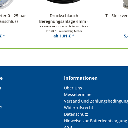
er 0 - 25 bar
Druckschlauch
T - Steckve
anschluss
Beregnungsanlage 6mm -
schwarz LLDPE bis 16 bar
Inhalt
1 Laufende(r) Meter
€ *
ab 1,01 € *
5,
ce
Informationen
n
Über Uns
Messetermine
Versand und Zahlungsbedingun
?
Widerrufsrecht
Datenschutz
Hinweise zur Batterieentsorgung
AGB