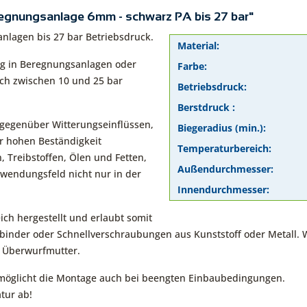
egnungsanlage 6mm - schwarz PA bis 27 bar"
lagen bis 27 bar Betriebsdruck.
Material:
ig in Beregnungsanlagen oder
Farbe:
ch zwischen 10 und 25 bar
Betriebsdruck:
Berstdruck :
 gegenüber Witterungseinflüssen,
Biegeradius (min.):
r hohen Beständigkeit
Temperaturbereich:
 Treibstoffen, Ölen und Fetten,
Außendurchmesser:
nwendungsfeld nicht nur in der
Innendurchmesser:
ch hergestellt und erlaubt somit
binder oder Schnellverschraubungen aus Kunststoff oder Metall. 
 Überwurfmutter.
rmöglicht die Montage auch bei beengten Einbaubedingungen.
tur ab!