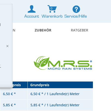
0
Account
Warenkorb
Service/Hilfe
d
& REGELN
ZUBEHÖR
RATGEBER
.
Stückpreis
Grundpreis
6,50 € *
6,50 € * / 1 Laufende(r) Meter
5,85 € *
5,85 € * / 1 Laufende(r) Meter