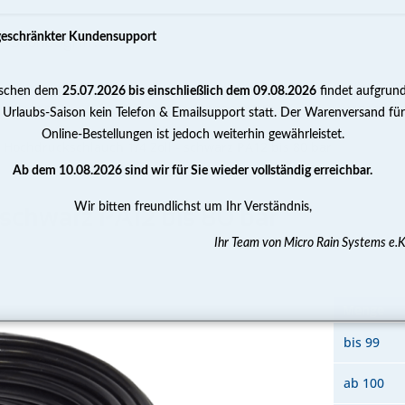
geschränkter Kundensupport
schen dem
25.07.2026 bis einschließlich dem 09.08.2026
findet aufgrun
PUMPEN
WASSERAUFBEREITUNG
MESSEN 
 Urlaubs-Saison kein Telefon & Emailsupport statt. Der Warenversand für
Online-Bestellungen ist jedoch weiterhin gewährleistet.
Hochdruckschlauch 1/4 Zoll - schwarz PA12 bis 80 bar
Ab dem 10.08.2026 sind wir für Sie wieder vollständig erreichbar.
Wir bitten freundlichst um Ihr Verständnis,
 schwarz PA12 bis 80 bar
Ihr Team von Micro Rain Systems e.K
Menge
bis
99
ab
100