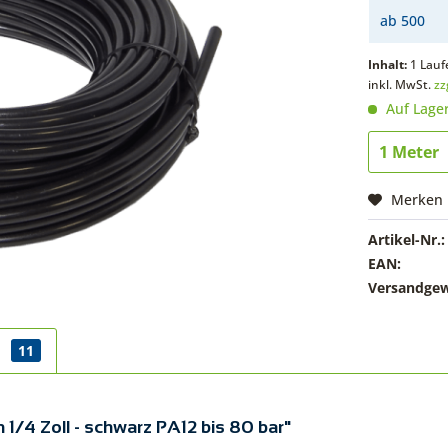
ab
500
Inhalt:
1 Lauf
inkl. MwSt.
zz
Auf Lage
Merken
Artikel-Nr.:
EAN:
Versandgew
r
11
1/4 Zoll - schwarz PA12 bis 80 bar"