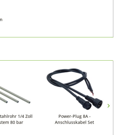
om
tahlrohr 1/4 Zoll
Power-Plug 8A -
Hochdruck
stem 80 bar
Anschlusskabel Set
silbe
Inhal