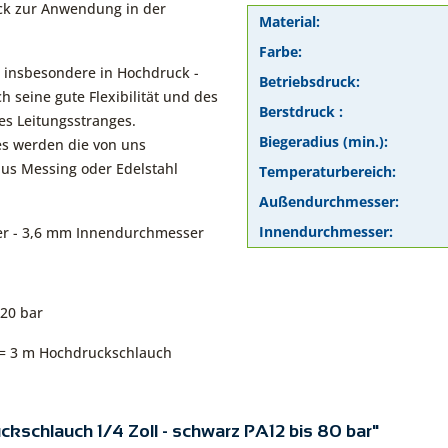
uck zur Anwendung in der
Material:
Farbe:
 insbesondere in Hochdruck -
Betriebsdruck:
 seine gute Flexibilität und des
Berstdruck :
s Leitungsstranges.
Biegeradius (min.):
s werden die von uns
aus Messing oder Edelstahl
Temperaturbereich:
Außendurchmesser:
Innendurchmesser:
er - 3,6 mm Innendurchmesser
120 bar
k = 3 m Hochdruckschlauch
ckschlauch 1/4 Zoll - schwarz PA12 bis 80 bar"