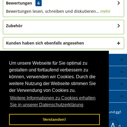
Bewertungen
6
Bewertungen lesen, schreiben und diskutieren...
mehr
Zubehör
Kunden haben sich ebenfalls angesehen
Service Hotline
Um unsere Webseite für Sie optimal zu
gestalten und fortlaufend verbessern zu
Shop Service
können, verwenden wir Cookies. Durch die
Informationen
weitere Nutzung der Webseite stimmen Sie
der Verwendung von Cookies zu.
Newsletter
Weitere Informationen zu Cookies erhalten
Sie in unserer Datenschutzerklärung
* Alle Preise inkl. gesetzl. Mehrwertsteuer zzgl.
Versandkosten
und ggf.
Nachnahmegebühren, wenn nicht anders beschrieben.
Verstanden!
∧
Statt- und durchgestrichene Preisangaben beziehen sich auf unseren