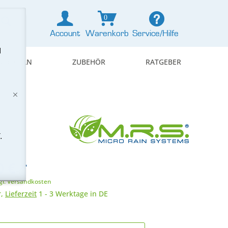
0
Account
Warenkorb
Service/Hilfe
d
& REGELN
ZUBEHÖR
RATGEBER
.
 € *
gl. Versandkosten
r,
Lieferzeit
1 - 3 Werktage in DE