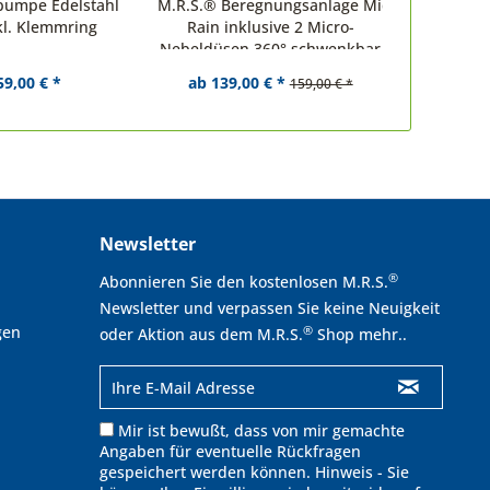
npumpe Edelstahl
M.R.S.® Beregnungsanlage Midi-
Druckp
kl. Klemmring
Rain inklusive 2 Micro-
Pumpenha
Nebeldüsen 360° schwenkbar
u
59,00 € *
ab 139,00 € *
159,00 € *
Newsletter
®
Abonnieren Sie den kostenlosen M.R.S.
Newsletter und verpassen Sie keine Neuigkeit
gen
®
oder Aktion aus dem M.R.S.
Shop mehr..
Mir ist bewußt, dass von mir gemachte
Angaben für eventuelle Rückfragen
gespeichert werden können. Hinweis - Sie