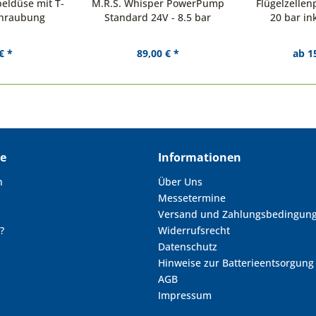
eldüse mit T-
M.R.S. Whisper PowerPump
Flügelzelle
chraubung
Standard 24V - 8.5 bar
20 bar in
€ *
89,00 € *
ab 1
ce
Informationen
n
Über Uns
Messetermine
Versand und Zahlungsbedingun
?
Widerrufsrecht
Datenschutz
Hinweise zur Batterieentsorgung
AGB
Impressum