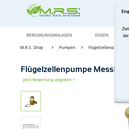
Ein
Zwi
BEREGNUNGSANLAGEN
DÜSEN
der
M.R.S. Shop
Pumpen
Flügelzellenpumpen
Flügelzellenpumpe Messing 2
Jetzt Bewertung abgeben >