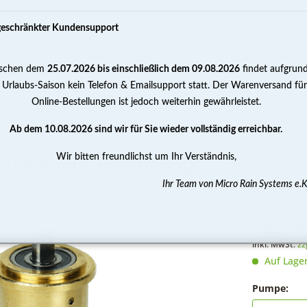
geschränkter Kundensupport
schen dem
25.07.2026 bis einschließlich dem 09.08.2026
findet aufgrun
PUMPEN
WASSERAUFBEREITUNG
MESSEN 
 Urlaubs-Saison kein Telefon & Emailsupport statt. Der Warenversand für
Online-Bestellungen ist jedoch weiterhin gewährleistet.
Flügelzellenpumpe Messing 20 bar inkl. Klemmring
Ab dem 10.08.2026 sind wir für Sie wieder vollständig erreichbar.
Wir bitten freundlichst um Ihr Verständnis,
0 bar inkl. Klemmring
Ihr Team von Micro Rain Systems e.K
139,00
inkl. MwSt.
zz
Auf Lage
Pumpe: