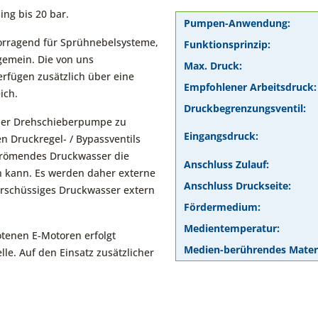
ng bis 20 bar.
Pumpen-Anwendung:
orragend für Sprühnebelsysteme,
Funktionsprinzip:
gemein. Die von uns
Max. Druck:
rfügen zusätzlich über eine
Empfohlener Arbeitsdruck:
ich.
Druckbegrenzungsventil:
der Drehschieberpumpe zu
Eingangsdruck:
n Druckregel- / Bypassventils
trömendes Druckwasser die
Anschluss Zulauf:
 kann. Es werden daher externe
Anschluss Druckseite:
erschüssiges Druckwasser extern
Fördermedium:
Medientemperatur:
tenen E-Motoren erfolgt
Medien-berührendes Materi
le. Auf den Einsatz zusätzlicher