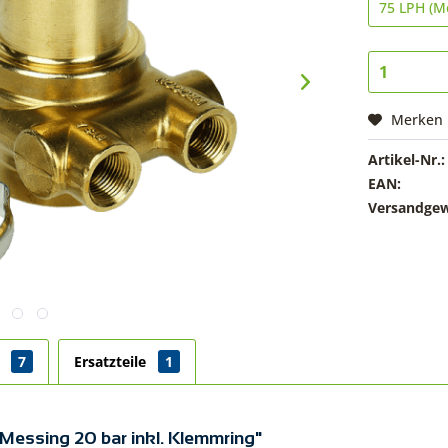
Merken
Artikel-Nr.:
EAN:
Versandgew
r
7
Ersatzteile
1
Messing 20 bar inkl. Klemmring"