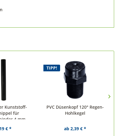
om
TIPP!
TIPP!
er Kunststoff-
PVC Düsenkopf 120° Regen-
PVC Düs
nippel für
Hohlkegel
rbinder 4 mm
19 € *
ab 2,39 € *