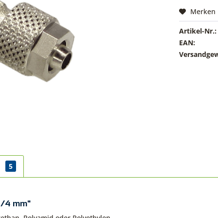
Merken
Artikel-Nr.:
EAN:
Versandgew
r
5
 6/4 mm"
ethan, Polyamid oder Polyethylen.