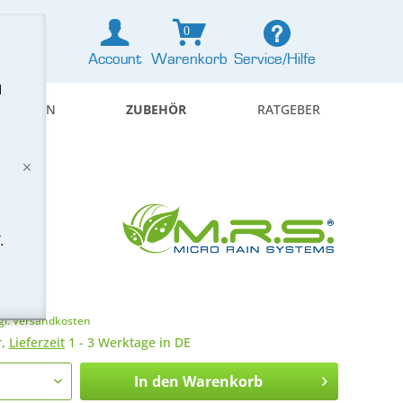
0
Account
Warenkorb
Service/Hilfe
d
& REGELN
ZUBEHÖR
RATGEBER
.
 *
gl. Versandkosten
r,
Lieferzeit
1 - 3 Werktage in DE
In den
Warenkorb