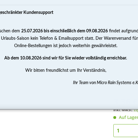
geschränkter Kundensupport
schen dem
25.07.2026 bis einschließlich dem 09.08.2026
findet aufgrun
PUMPEN
WASSERAUFBEREITUNG
MESSEN 
 Urlaubs-Saison kein Telefon & Emailsupport statt. Der Warenversand für
Online-Bestellungen ist jedoch weiterhin gewährleistet.
Winkel-Verbinder 6/4 mm
Winkel-Verbinder
Ab dem 10.08.2026 sind wir für Sie wieder vollständig erreichbar.
Wir bitten freundlichst um Ihr Verständnis,
Ihr Team von Micro Rain Systems e.K
3,36 €
inkl. MwSt.
zz
Auf Lage