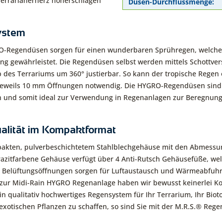
Terrarianerherz höherschlagen
Düsen-Durchflussmenge:
ystem
RO-Regendüsen sorgen für einen wunderbaren Sprühregen, welche
ng gewährleistet. Die Regendüsen selbst werden mittels Schottve
 des Terrariums um 360° justierbar. So kann der tropische Regen 
 jeweils 10 mm Öffnungen notwendig. Die HYGRO-Regendüsen sind
 und somit ideal zur Verwendung in Regenanlagen zur Beregnung
lität im Kompaktformat
akten, pulverbeschichtetem Stahlblechgehäuse mit den Abmessu
razitfarbene Gehäuse verfügt über 4 Anti-Rutsch Gehäusefüße, welc
 Belüftungsöffnungen sorgen für Luftaustausch und Wärmeabfuhr 
 zur Midi-Rain HYGRO Regenanlage haben wir bewusst keinerlei K
in qualitativ hochwertiges Regensystem für Ihr Terrarium, Ihr Bio
 exotischen Pflanzen zu schaffen, so sind Sie mit der M.R.S.® Re