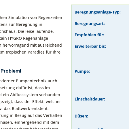
Beregnungsanlage-Typ:
ahen Simulation von Regenzeiten
Beregnungsart:
stens zur Beregnung in
hshaus. Die leise laufende,
Empfohlen für:
Rain HYGRO Regenanlage
n hervorragend mit ausreichend
Erweiterbar bis:
nem tropischen Paradies für Ihre
 Problem!
Pumpe:
moderner Pumpentechnik auch
etzung dafür ist, dass im
d ein Abflusssystem vorhanden
Einschaltdauer:
zeigt, dass der Effekt, welcher
. das Blattwerk entsteht,
rung in Bezug auf das Verhalten
Düsen:
tsphasen, einhergehend mit dem