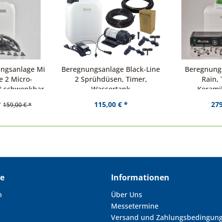
ngsanlage Midi-
Beregnungsanlage Black-Line
Beregnung
e 2 Micro-
2 Sprühdüsen, Timer,
Rain, 
° schwenkbar
Wassertank
Kerami
*
115,00 € *
279
159,00 € *
ce
Informationen
n
Über Uns
Messetermine
Versand und Zahlungsbedingun