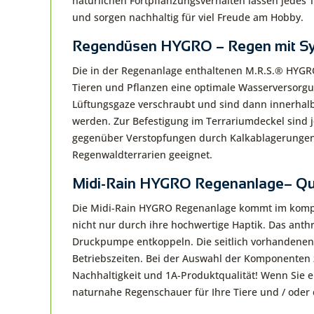
natürlichen Fortpflanzungsverhalten lassen jedes 
und sorgen nachhaltig für viel Freude am Hobby.
Regendüsen HYGRO – Regen mit S
Die in der Regenanlage enthaltenen M.R.S.® HYG
Tieren und Pflanzen eine optimale Wasserversorgu
Lüftungsgaze verschraubt und sind dann innerhalb
werden. Zur Befestigung im Terrariumdeckel sind
gegenüber Verstopfungen durch Kalkablagerungen
Regenwaldterrarien geeignet.
Midi-Rain HYGRO Regenanlage– Qua
Die Midi-Rain HYGRO Regenanlage kommt im komp
nicht nur durch ihre hochwertige Haptik. Das anth
Druckpumpe entkoppeln. Die seitlich vorhandenen
Betriebszeiten. Bei der Auswahl der Komponenten
Nachhaltigkeit und 1A-Produktqualität! Wenn Sie e
naturnahe Regenschauer für Ihre Tiere und / oder