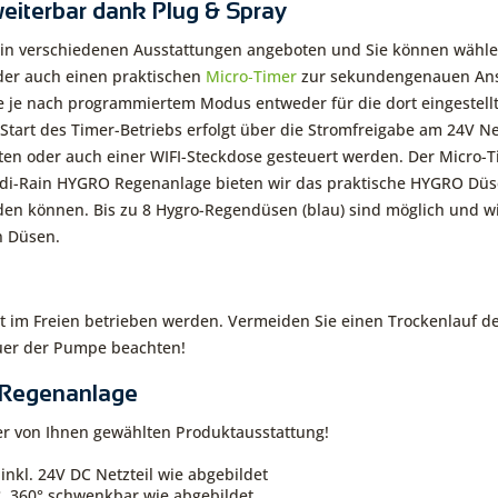
iterbar dank Plug & Spray
n verschiedenen Ausstattungen angeboten und Sie können wählen, 
 oder auch einen praktischen
Micro‑Timer
zur sekundengenauen Ans
 je nach programmiertem Modus entweder für die dort eingestellt
 Start des Timer-Betriebs erfolgt über die Stromfreigabe am 24V N
ten oder auch einer WIFI-Steckdose gesteuert werden. Der Micro-T
idi-Rain HYGRO Regenanlage bieten wir das praktische HYGRO Düse
en können. Bis zu 8 Hygro-Regendüsen (blau) sind möglich und wi
n Düsen.
t im Freien betrieben werden. Vermeiden Sie einen Trockenlauf 
er der Pumpe beachten!
 Regenanlage
der von Ihnen gewählten Produktausstattung!
kl. 24V DC Netzteil wie abgebildet
, 360° schwenkbar wie abgebildet