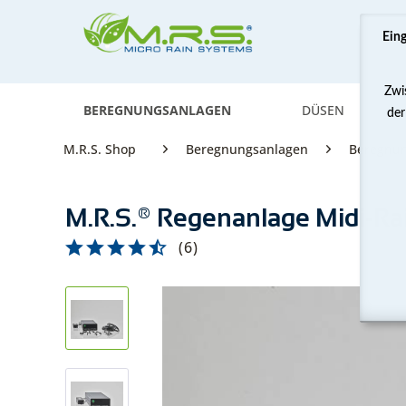
Ein
Zwi
BEREGNUNGSANLAGEN
DÜSEN
der
M.R.S. Shop
Beregnungsanlagen
Beregnu
M.R.S.® Regenanlage Midi-R
(
6
)