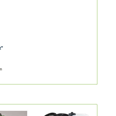
t"
om