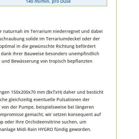
140 ml/min. pro Düse
r naturnah im Terrarium niederregnet und dabei
rschraubung solide im Terrariumdeckel oder der
optimal in die gewünschte Richtung befördert
 dank ihrer Bauweise besonders unempfindlich
 und Bewässerung von tropisch bepflanzten
ngen 150x200x70 mm (BxTxH) daher und besticht
he gleichzeitig eventuelle Pulsationen der
von der Pumpe, beispielsweise bei längeren
ompromisse gemacht, wir setzen konsequent auf
top oder Ihre Orchideenvitrine suchen, um
genanlage Midi-Rain HYGRO fündig geworden.