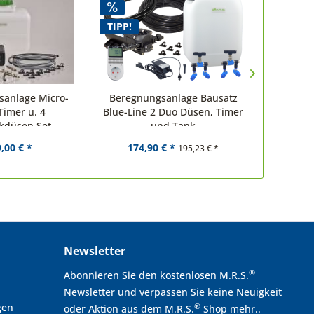
TIPP!
sanlage Micro-
Beregnungsanlage Bausatz
Beregn
Timer u. 4
Blue-Line 2 Duo Düsen, Timer
Ra
kdüsen Set
und Tank
K
,00 € *
174,90 € *
195,23 € *
Newsletter
®
Abonnieren Sie den kostenlosen M.R.S.
Newsletter und verpassen Sie keine Neuigkeit
gen
®
oder Aktion aus dem M.R.S.
Shop mehr..