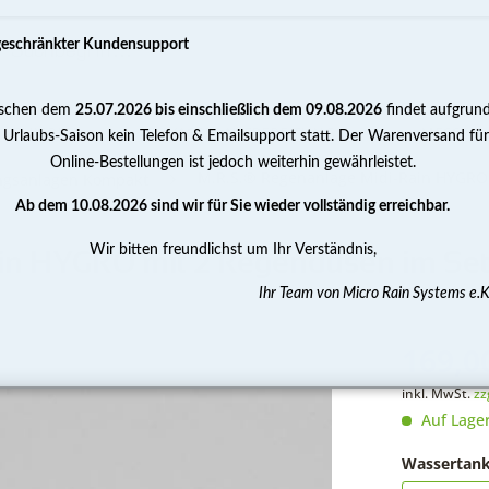
geschränkter Kundensupport
schen dem
25.07.2026 bis einschließlich dem 09.08.2026
findet aufgrun
PUMPEN
WASSERAUFBEREITUNG
MESSEN 
 Urlaubs-Saison kein Telefon & Emailsupport statt. Der Warenversand für
Online-Bestellungen ist jedoch weiterhin gewährleistet.
M.R.S.® Regenanlage Midi-Rain HYGRO
ngsanlagen Kompakt
Ab dem 10.08.2026 sind wir für Sie wieder vollständig erreichbar.
Wir bitten freundlichst um Ihr Verständnis,
ain HYGRO mit 2 Regendüsen im Se
Ihr Team von Micro Rain Systems e.K
169,00
inkl. MwSt.
zz
Auf Lage
Wassertank