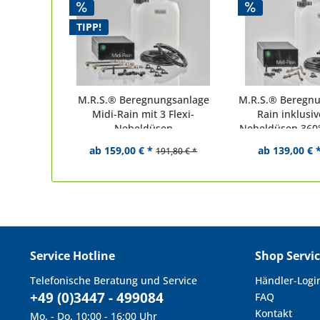
TIPP!
M.R.S.® Beregnungsanlage
M.R.S.® Beregnu
Midi-Rain mit 3 Flexi-
Rain inklusiv
Nebeldüsen
Nebeldüsen 360
ab 159,00 € *
ab 139,00 € 
191,80 € *
Service Hotline
Shop Servi
Telefonische Beratung und Service
Händler-Logi
+49 (0)3447 - 499084
FAQ
Kontakt
Mo. - Do. 10:00 - 16:00 Uhr