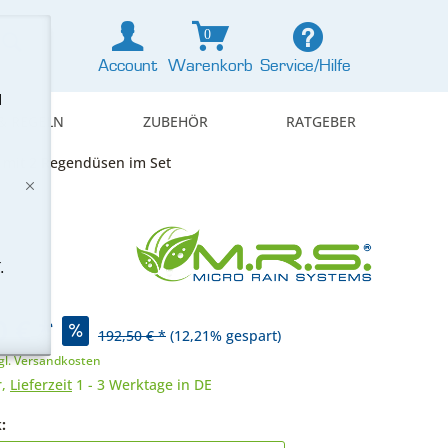
0
Account
Warenkorb
Service/Hilfe
d
& REGELN
ZUBEHÖR
RATGEBER
 mit 2 Regendüsen im Set
t
.
 € *
192,50 € *
(12,21% gespart)
gl. Versandkosten
r,
Lieferzeit
1 - 3 Werktage in DE
: