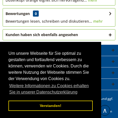
Düsenkopf orange eignet sich hervorragend...
mehr
Bewertungen
0
Bewertungen lesen, schreiben und diskutieren...
mehr
Kunden haben sich ebenfalls angesehen
Service Hotline
Um unsere Webseite für Sie optimal zu
gestalten und fortlaufend verbessern zu
Shop Service
können, verwenden wir Cookies. Durch die
Informationen
weitere Nutzung der Webseite stimmen Sie
der Verwendung von Cookies zu.
Newsletter
Weitere Informationen zu Cookies erhalten
Sie in unserer Datenschutzerklärung
* Alle Preise inkl. gesetzl. Mehrwertsteuer zzgl.
Versandkosten
und ggf.
Nachnahmegebühren, wenn nicht anders beschrieben.
Verstanden!
∧
Statt- und durchgestrichene Preisangaben beziehen sich auf unseren
vorherigen Verkaufspreis.