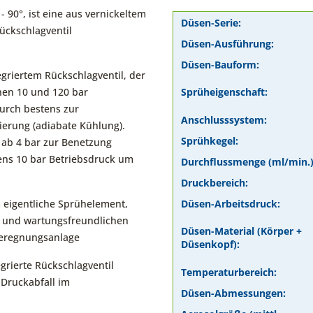
 90°, ist eine aus vernickeltem
Düsen-Serie:
ückschlagventil
Düsen-Ausführung:
Düsen-Bauform:
egriertem Rückschlagventil, der
hen 10 und 120 bar
Sprüheigenschaft:
urch bestens zur
Anschlusssystem:
ierung (adiabate Kühlung).
Sprühkegel:
ab 4 bar zur Benetzung
ens 10 bar Betriebsdruck um
Durchflussmenge (ml/min.)
Druckbereich:
 eigentliche Sprühelement,
Düsen-Arbeitsdruck:
n und wartungsfreundlichen
Düsen-Material (Körper +
Beregnungsanlage
Düsenkopf):
grierte Rückschlagventil
Temperaturbereich:
 Druckabfall im
Düsen-Abmessungen: