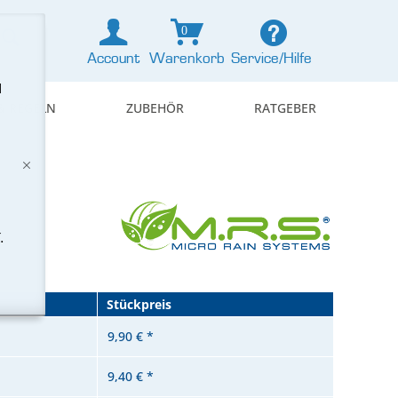
0
Account
Warenkorb
Service/Hilfe
d
& REGELN
ZUBEHÖR
RATGEBER
.
Stückpreis
9,90 € *
9,40 € *