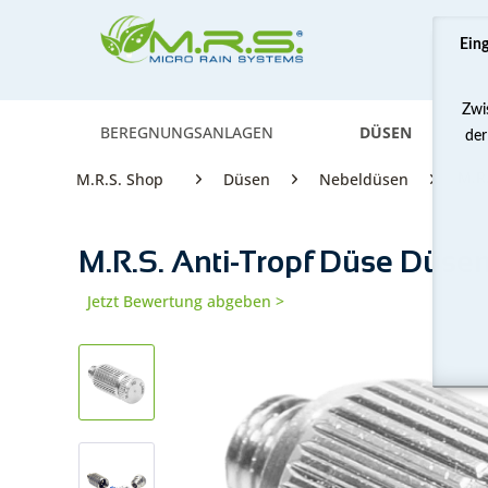
Ein
Zwi
BEREGNUNGSANLAGEN
DÜSEN
der
M.R
M.R.S. Shop
Düsen
Nebeldüsen
M.R.S. Anti-Tropf Düse Düse
Jetzt Bewertung abgeben >