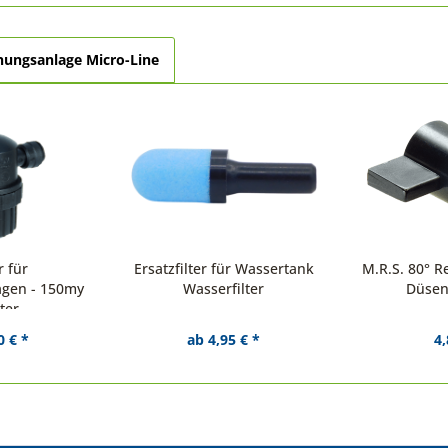
nungsanlage Micro-Line
r für
Ersatzfilter für Wassertank
M.R.S. 80° 
gen - 150my
Wasserfilter
Düsen
lter
0 € *
ab 4,95 € *
4,