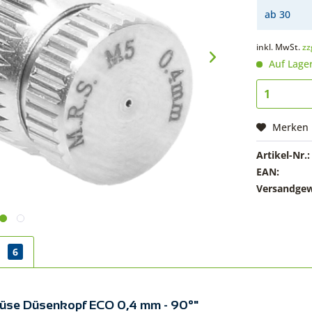
ab
30
inkl. MwSt.
zz
Auf Lage
Merken
Artikel-Nr.:
EAN:
Versandgew
r
6
 Düse Düsenkopf ECO 0,4 mm - 90°"