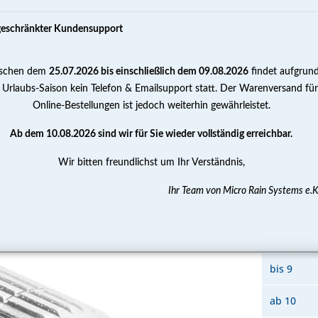
geschränkter Kundensupport
schen dem
25.07.2026 bis einschließlich dem 09.08.2026
findet aufgrun
PUMPEN
WASSERAUFBEREITUNG
MESSEN 
 Urlaubs-Saison kein Telefon & Emailsupport statt. Der Warenversand für
Online-Bestellungen ist jedoch weiterhin gewährleistet.
.S. Anti-Tropf Düse Düsenkopf ECO 0,4 mm - 90°
Ab dem 10.08.2026 sind wir für Sie wieder vollständig erreichbar.
Wir bitten freundlichst um Ihr Verständnis,
nkopf ECO 0,4 mm - 90°
Ihr Team von Micro Rain Systems e.K
Menge
bis
9
ab
10