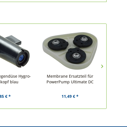
Regendüse Hygro-
Membrane Ersatzteil für
Dichtrin
kopf blau
PowerPump Ultimate DC
85 € *
11,49 € *