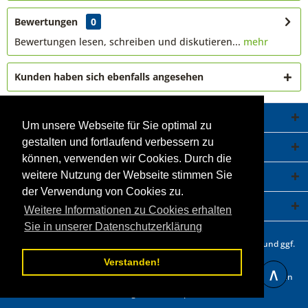
Bewertungen
0
Bewertungen lesen, schreiben und diskutieren...
mehr
Kunden haben sich ebenfalls angesehen
Service Hotline
Um unsere Webseite für Sie optimal zu
gestalten und fortlaufend verbessern zu
Shop Service
können, verwenden wir Cookies. Durch die
Informationen
weitere Nutzung der Webseite stimmen Sie
der Verwendung von Cookies zu.
Newsletter
Weitere Informationen zu Cookies erhalten
Sie in unserer Datenschutzerklärung
* Alle Preise inkl. gesetzl. Mehrwertsteuer zzgl.
Versandkosten
und ggf.
Nachnahmegebühren, wenn nicht anders beschrieben.
Verstanden!
∧
Statt- und durchgestrichene Preisangaben beziehen sich auf unseren
vorherigen Verkaufspreis.