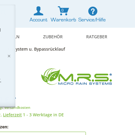
0
Account
Warenkorb
Service/Hilfe
d
& REGELN
ZUBEHÖR
RATGEBER
l. Filtersystem u. Bypassrücklauf
.
 € *
gl. Versandkosten
r,
Lieferzeit
1 - 3 Werktage in DE
zen: