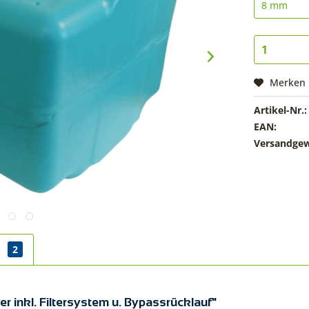
Merken
Artikel-Nr.:
EAN:
Versandgew
r
2
r inkl. Filtersystem u. Bypassrücklauf"