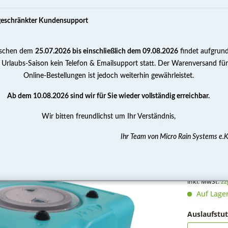
geschränkter Kundensupport
schen dem
25.07.2026 bis einschließlich dem 09.08.2026
findet aufgrun
PUMPEN
WASSERAUFBEREITUNG
MESSEN 
 Urlaubs-Saison kein Telefon & Emailsupport statt. Der Warenversand für
Online-Bestellungen ist jedoch weiterhin gewährleistet.
Wassertank 105 Liter ink
nk / Kanister
Grossraumtank
Ab dem 10.08.2026 sind wir für Sie wieder vollständig erreichbar.
Wir bitten freundlichst um Ihr Verständnis,
ltersystem u. Bypassrücklauf
Ihr Team von Micro Rain Systems e.K
229,90
inkl. MwSt.
zz
Auf Lage
Auslaufstut