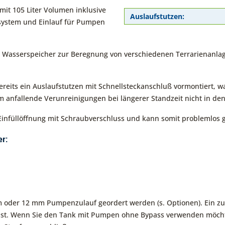
it 105 Liter Volumen inklusive
Auslaufstutzen:
rsystem und Einlauf für Pumpen
s Wasserspeicher zur Beregnung von verschiedenen Terrarienanlag
reits ein Auslaufstutzen mit Schnellsteckanschluß vormontiert,
 um anfallende Verunreinigungen bei längerer Standzeit nicht in d
Einfüllöffnung mit Schraubverschluss und kann somit problemlos g
r:
oder 12 mm Pumpenzulauf geordert werden (s. Optionen). Ein zusä
 ist. Wenn Sie den Tank mit Pumpen ohne Bypass verwenden möchte