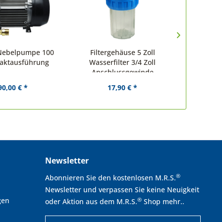
Nebelpumpe 100
Filtergehäuse 5 Zoll
M.R.S. M
paktausführung
Wasserfilter 3/4 Zoll
Int
Anschlussgewinde
90,00 € *
17,90 € *
Newsletter
®
Abonnieren Sie den kostenlosen M.R.S.
Newsletter und verpassen Sie keine Neuigkeit
gen
®
oder Aktion aus dem M.R.S.
Shop mehr..