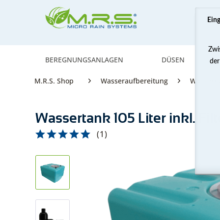
Ein
Zwi
BEREGNUNGSANLAGEN
DÜSEN
der
M.R.S. Shop
Wasseraufbereitung
Wasserta
Wassertank 105 Liter inkl. Fi
(
1
)