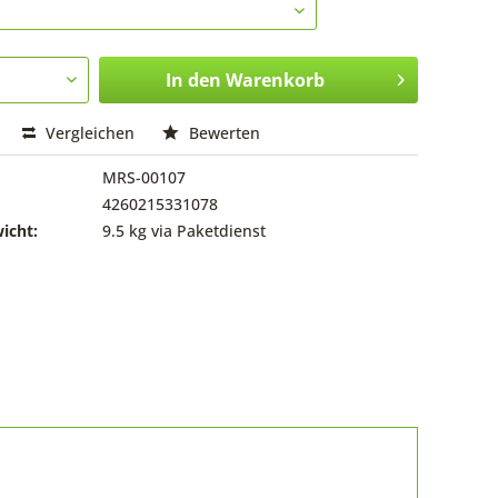
In den
Warenkorb
Vergleichen
Bewerten
MRS-00107
4260215331078
icht:
9.5 kg via Paketdienst