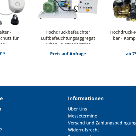
lter -
Hochdruckbefeuchter
Hochdruck-
chutz für
Luftbefeuchtungsaggregat
bar - Kom
en
70bar - Riemenantrieb
€ *
Preis auf Anfrage
ab 7
ce
Informationen
n
Über Uns
Messetermine
Versand und Zahlungsbedingun
?
Widerrufsrecht