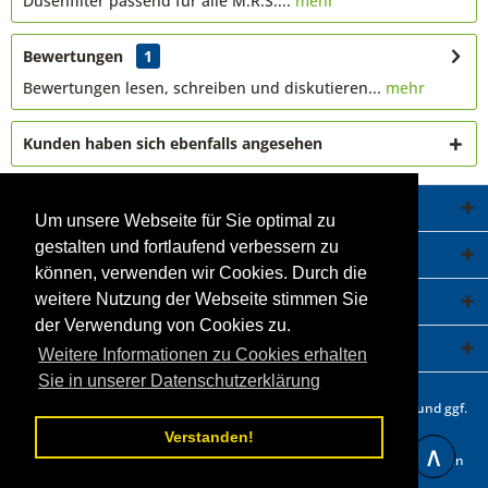
Düsenfilter passend für alle M.R.S....
mehr
Bewertungen
1
Bewertungen lesen, schreiben und diskutieren...
mehr
Kunden haben sich ebenfalls angesehen
Service Hotline
Um unsere Webseite für Sie optimal zu
gestalten und fortlaufend verbessern zu
Shop Service
können, verwenden wir Cookies. Durch die
Informationen
weitere Nutzung der Webseite stimmen Sie
der Verwendung von Cookies zu.
Newsletter
Weitere Informationen zu Cookies erhalten
Sie in unserer Datenschutzerklärung
* Alle Preise inkl. gesetzl. Mehrwertsteuer zzgl.
Versandkosten
und ggf.
Nachnahmegebühren, wenn nicht anders beschrieben.
Verstanden!
∧
Statt- und durchgestrichene Preisangaben beziehen sich auf unseren
vorherigen Verkaufspreis.