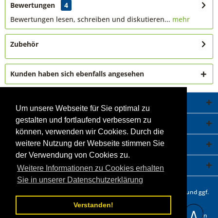
Bewertungen
4
Bewertungen lesen, schreiben und diskutieren...
mehr
Zubehör
Kunden haben sich ebenfalls angesehen
Service Hotline
Um unsere Webseite für Sie optimal zu
gestalten und fortlaufend verbessern zu
Shop Service
können, verwenden wir Cookies. Durch die
Informationen
weitere Nutzung der Webseite stimmen Sie
der Verwendung von Cookies zu.
Newsletter
Weitere Informationen zu Cookies erhalten
Sie in unserer Datenschutzerklärung
* Alle Preise inkl. gesetzl. Mehrwertsteuer zzgl.
Versandkosten
und ggf.
Nachnahmegebühren, wenn nicht anders beschrieben.
Verstanden!
∧
Statt- und durchgestrichene Preisangaben beziehen sich auf unseren