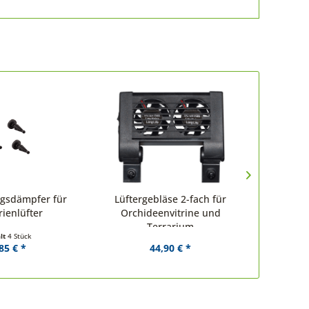
gsdämpfer für
Lüftergebläse 2-fach für
Ersatzlü
rienlüfter
Orchideenvitrine und
Terrarium
lt
4 Stück
85 € *
44,90 € *