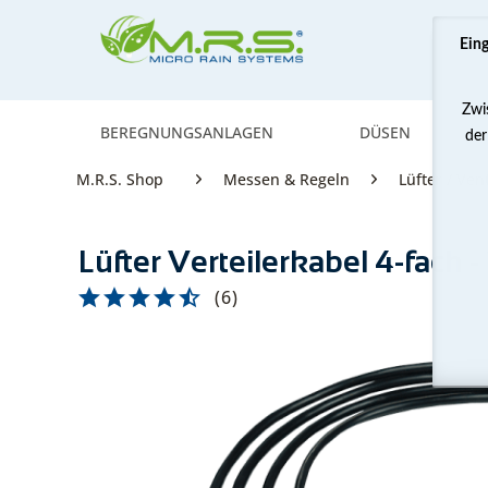
Ein
Zwi
BEREGNUNGSANLAGEN
DÜSEN
der
M.R.S. Shop
Messen & Regeln
Lüfter / Ven
Lüfter Verteilerkabel 4-fach -
(
6
)