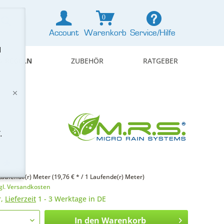
0
Account
Warenkorb
Service/Hilfe
d
& REGELN
ZUBEHÖR
RATGEBER
.
 *
Laufende(r) Meter (19,76 € * / 1 Laufende(r) Meter)
gl. Versandkosten
r,
Lieferzeit
1 - 3 Werktage in DE
In den
Warenkorb