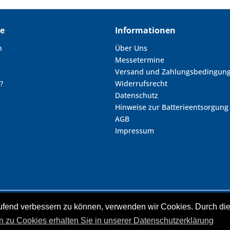
ce
Informationen
n
Über Uns
Messetermine
Versand und Zahlungsbedingun
?
Widerrufsrecht
Datenschutz
Hinweise zur Batterieentsorgung
AGB
Impressum
laufend verbessern zu können, verwenden wir Cookies. Durch d
zl. Mehrwertsteuer zzgl.
Versandkosten
und ggf. Nachnahmegebühren, wenn ni
nd durchgestrichene Preisangaben beziehen sich auf unseren vorherigen Verka
n zu Cookies erhalten Sie in unserer Datenschutzerklärung