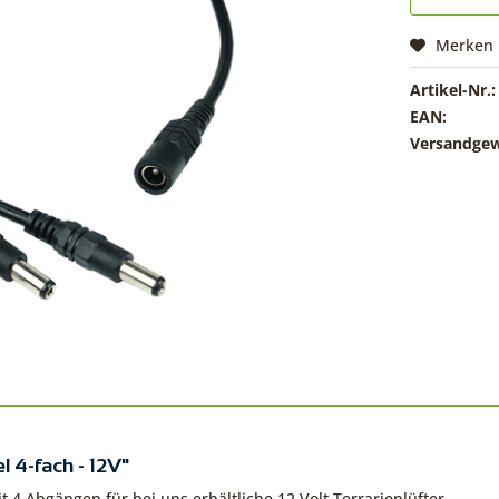
Merken
Artikel-Nr.:
EAN:
Versandgew
l 4-fach - 12V"
it 4 Abgängen für bei uns erhältliche 12 Volt Terrarienlüfter.