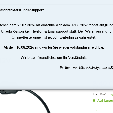
geschränkter Kundensupport
schen dem
25.07.2026 bis einschließlich dem 09.08.2026
findet aufgrun
PUMPEN
WASSERAUFBEREITUNG
MESSEN 
 Urlaubs-Saison kein Telefon & Emailsupport statt. Der Warenversand für
Online-Bestellungen ist jedoch weiterhin gewährleistet.
Lüfter Verteilerkabel 4-fach - 12V
tilatoren
Ab dem 10.08.2026 sind wir für Sie wieder vollständig erreichbar.
Wir bitten freundlichst um Ihr Verständnis,
 12V
Ihr Team von Micro Rain Systems e.K
8,40 €
Inhalt:
0.425 
inkl. MwSt.
zz
Auf Lage