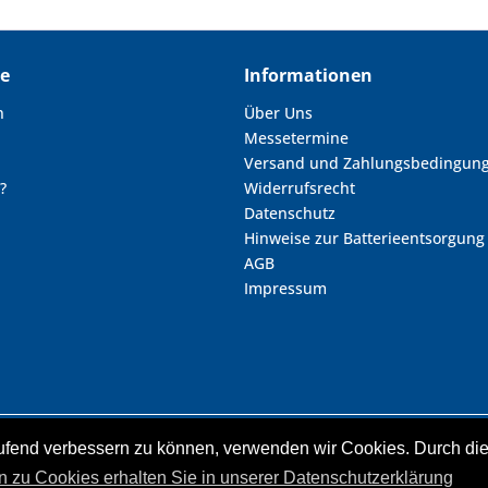
ce
Informationen
n
Über Uns
Messetermine
Versand und Zahlungsbedingun
?
Widerrufsrecht
Datenschutz
Hinweise zur Batterieentsorgung
AGB
Impressum
laufend verbessern zu können, verwenden wir Cookies. Durch d
zl. Mehrwertsteuer zzgl.
Versandkosten
und ggf. Nachnahmegebühren, wenn ni
nd durchgestrichene Preisangaben beziehen sich auf unseren vorherigen Verka
n zu Cookies erhalten Sie in unserer Datenschutzerklärung