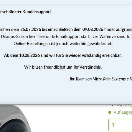
geschränkter Kundensupport
schen dem
25.07.2026 bis einschließlich dem 09.08.2026
findet aufgrun
PUMPEN
WASSERAUFBEREITUNG
MESSEN 
 Urlaubs-Saison kein Telefon & Emailsupport statt. Der Warenversand für
Online-Bestellungen ist jedoch weiterhin gewährleistet.
Doppelnippel 1/8 Zoll Außengewi
ubungen
Doppelnippel
Ab dem 10.08.2026 sind wir für Sie wieder vollständig erreichbar.
Wir bitten freundlichst um Ihr Verständnis,
gewinde 20 bar
Ihr Team von Micro Rain Systems e.K
2,09 €
inkl. MwSt.
zz
Auf Lage