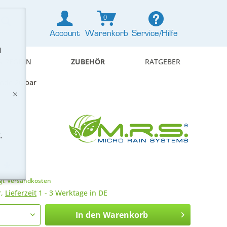
0
Account
Warenkorb
Service/Hilfe
d
& REGELN
ZUBEHÖR
RATGEBER
nde 20 bar
.
 *
gl. Versandkosten
r,
Lieferzeit
1 - 3 Werktage in DE
In den
Warenkorb