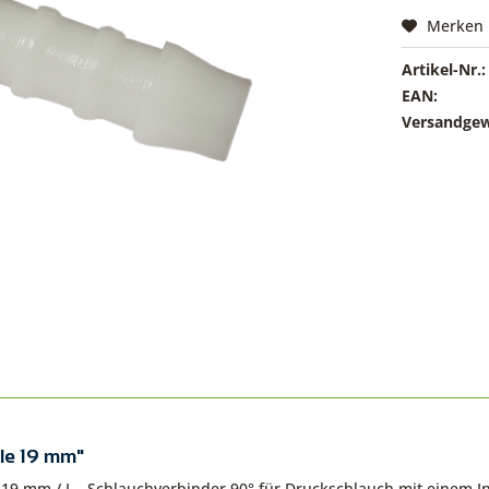
Merken
Artikel-Nr.:
EAN:
Versandgew
le 19 mm"
e 19 mm / L - Schlauchverbinder 90° für Druckschlauch mit einem