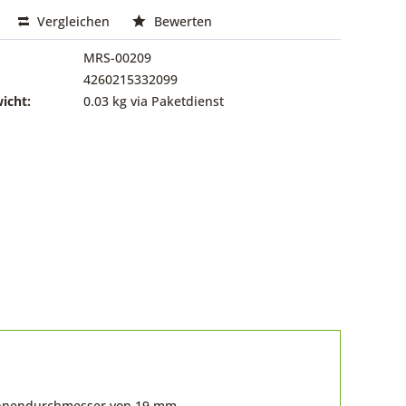
Vergleichen
Bewerten
MRS-00209
4260215332099
icht:
0.03 kg via Paketdienst
 Innendurchmesser von 19 mm.