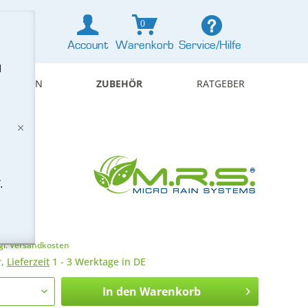
0
Account
Warenkorb
Service/Hilfe
d
& REGELN
ZUBEHÖR
RATGEBER
.
 *
gl. Versandkosten
r,
Lieferzeit
1 - 3 Werktage in DE
In den
Warenkorb