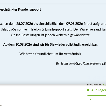
geschränkter Kundensupport
schen dem
25.07.2026 bis einschließlich dem 09.08.2026
findet aufgrun
PUMPEN
WASSERAUFBEREITUNG
MESSEN 
 Urlaubs-Saison kein Telefon & Emailsupport statt. Der Warenversand für
Online-Bestellungen ist jedoch weiterhin gewährleistet.
Winkel-Schlauchtülle 19 mm
Winkel-Schlauchtülle
Ab dem 10.08.2026 sind wir für Sie wieder vollständig erreichbar.
Wir bitten freundlichst um Ihr Verständnis,
Ihr Team von Micro Rain Systems e.K
3,43 €
inkl. MwSt.
zz
Auf Lage