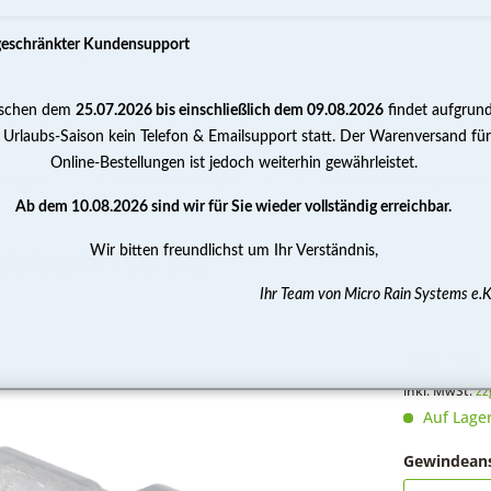
geschränkter Kundensupport
schen dem
25.07.2026 bis einschließlich dem 09.08.2026
findet aufgrun
PUMPEN
WASSERAUFBEREITUNG
MESSEN 
 Urlaubs-Saison kein Telefon & Emailsupport statt. Der Warenversand für
Online-Bestellungen ist jedoch weiterhin gewährleistet.
T - Stück mit Innengewinde
ubungen
T-Verschraubungen
Ab dem 10.08.2026 sind wir für Sie wieder vollständig erreichbar.
Wir bitten freundlichst um Ihr Verständnis,
elstahl 150 bar
Ihr Team von Micro Rain Systems e.K
33,76 
inkl. MwSt.
zz
Auf Lage
Gewindeans