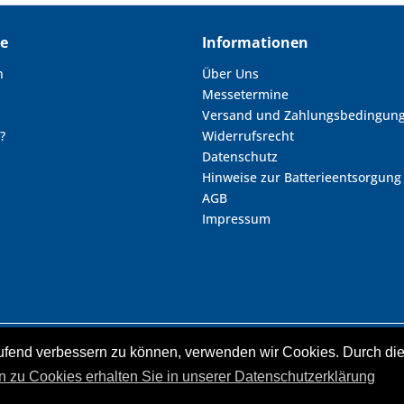
ce
Informationen
n
Über Uns
Messetermine
Versand und Zahlungsbedingun
?
Widerrufsrecht
Datenschutz
Hinweise zur Batterieentsorgung
AGB
Impressum
laufend verbessern zu können, verwenden wir Cookies. Durch d
zl. Mehrwertsteuer zzgl.
Versandkosten
und ggf. Nachnahmegebühren, wenn ni
nd durchgestrichene Preisangaben beziehen sich auf unseren vorherigen Verka
n zu Cookies erhalten Sie in unserer Datenschutzerklärung