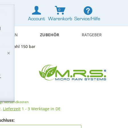
0
Account
Warenkorb
Service/Hilfe
d
& REGELN
ZUBEHÖR
RATGEBER
 Edelstahl 150 bar
.
€ *
gl. Versandkosten
r,
Lieferzeit
1 - 3 Werktage in DE
chluss: