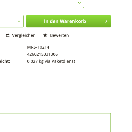
In den
Warenkorb
Vergleichen
Bewerten
MRS-10214
4260215331306
icht:
0.027 kg via Paketdienst