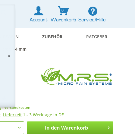
0
Account
Warenkorb
Service/Hilfe
d
& REGELN
ZUBEHÖR
RATGEBER
iert 6 - 4 mm
.
 *
gl. Versandkosten
r,
Lieferzeit
1 - 3 Werktage in DE
In den
Warenkorb