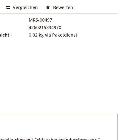
Vergleichen
Bewerten
MRS-00497
4260215334970
icht:
0.02 kg via Paketdienst
ckschläuchen mit Schlauchaussendurchmesser 6