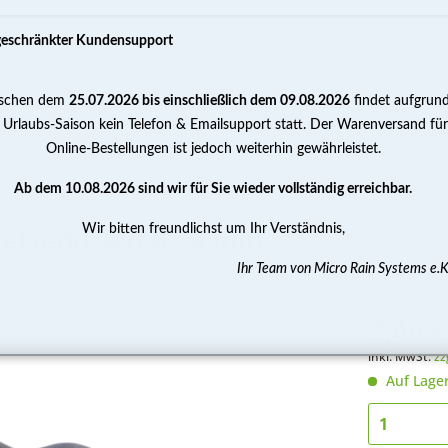
geschränkter Kundensupport
schen dem
25.07.2026 bis einschließlich dem 09.08.2026
findet aufgrun
PUMPEN
WASSERAUFBEREITUNG
MESSEN 
 Urlaubs-Saison kein Telefon & Emailsupport statt. Der Warenversand für
Online-Bestellungen ist jedoch weiterhin gewährleistet.
Schlauchverbinder Stecknippel reduz
Gerade Verbinder
Ab dem 10.08.2026 sind wir für Sie wieder vollständig erreichbar.
Wir bitten freundlichst um Ihr Verständnis,
l reduziert 6 - 4 mm
Ihr Team von Micro Rain Systems e.K
2,40 €
inkl. MwSt.
zz
Auf Lage