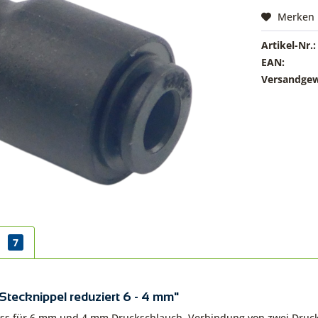
Merken
Artikel-Nr.:
EAN:
Versandgew
r
7
tecknippel reduziert 6 - 4 mm"
luss für 6 mm und 4 mm Druckschlauch. Verbindung von zwei Dru