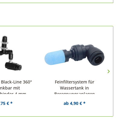
Black-Line 360°
Feinfiltersystem für
D
nkbar mit
Wassertank in
Beregn
rbinder 4 mm
Beregnungsanlagen
schwa
Inhal
,75 € *
ab 4,90 € *