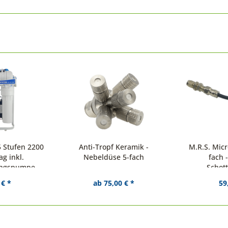
 Stufen 2200
Anti-Tropf Keramik -
M.R.S. Mic
ag inkl.
Nebeldüse 5-fach
fach -
ungspumpe
Schot
 € *
ab 75,00 € *
59