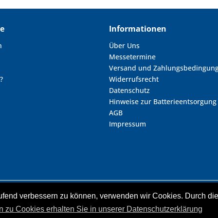
ce
Informationen
n
Über Uns
Messetermine
Versand und Zahlungsbedingun
?
Widerrufsrecht
Datenschutz
Hinweise zur Batterieentsorgung
AGB
Impressum
laufend verbessern zu können, verwenden wir Cookies. Durch d
zl. Mehrwertsteuer zzgl.
Versandkosten
und ggf. Nachnahmegebühren, wenn ni
nd durchgestrichene Preisangaben beziehen sich auf unseren vorherigen Verka
n zu Cookies erhalten Sie in unserer Datenschutzerklärung