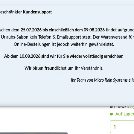
geschränkter Kundensupport
schen dem
25.07.2026 bis einschließlich dem 09.08.2026
findet aufgrun
PUMPEN
WASSERAUFBEREITUNG
MESSEN 
 Urlaubs-Saison kein Telefon & Emailsupport statt. Der Warenversand für
Online-Bestellungen ist jedoch weiterhin gewährleistet.
Osmose-Membran 600GPD bis 2200 Liter Tagesleist
nlagen
Ab dem 10.08.2026 sind wir für Sie wieder vollständig erreichbar.
Wir bitten freundlichst um Ihr Verständnis,
 2200 Liter Tagesleistung
Ihr Team von Micro Rain Systems e.K
89,00 
inkl. MwSt.
zz
Auf Lage