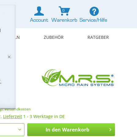
0
Account
Warenkorb
Service/Hilfe
d
& REGELN
ZUBEHÖR
RATGEBER
ung
.
€ *
gl. Versandkosten
r,
Lieferzeit
1 - 3 Werktage in DE
In den
Warenkorb