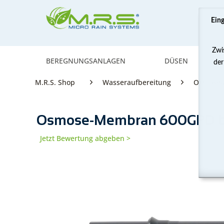
Ein
Zwi
BEREGNUNGSANLAGEN
DÜSEN
der
M.R.S. Shop
Wasseraufbereitung
Osmosea
Osmose-Membran 600GPD bis
Jetzt Bewertung abgeben >