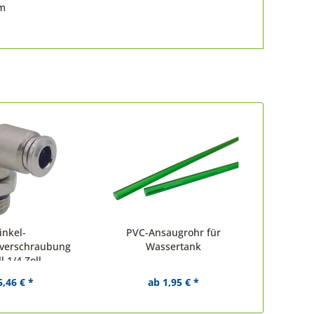
om
inkel-
PVC-Ansaugrohr für
verschraubung
Wassertank
l 1/4 Zoll
5,46 € *
ab 1,95 € *