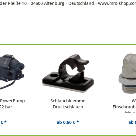
n der Pleiße 10 - 04600 Altenburg - Deutschland - www.mrs-shop.c
r PowerPump
Schlauchklemme
W
22 bar
Druckschlauch
Einschraub
Metal
 € *
ab 0,50 € *
ab 