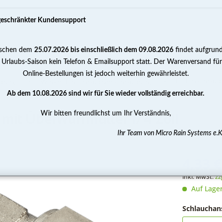
geschränkter Kundensupport
schen dem
25.07.2026 bis einschließlich dem 09.08.2026
findet aufgrun
PUMPEN
WASSERAUFBEREITUNG
MESSEN 
 Urlaubs-Saison kein Telefon & Emailsupport statt. Der Warenversand für
Online-Bestellungen ist jedoch weiterhin gewährleistet.
L - Einschrau
ubung
Winkel Einschraubverschraubung
Ab dem 10.08.2026 sind wir für Sie wieder vollständig erreichbar.
Wir bitten freundlichst um Ihr Verständnis,
mit Überwurfmutter 1/4 Zoll
Ihr Team von Micro Rain Systems e.K
4,33 €
inkl. MwSt.
zz
Auf Lage
Schlauchan