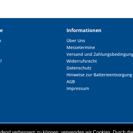
ce
Informationen
n
Über Uns
Messetermine
Versand und Zahlungsbedingun
?
Widerrufsrecht
Datenschutz
Hinweise zur Batterieentsorgung
AGB
Impressum
laufend verbessern zu können, verwenden wir Cookies. Durch d
zl. Mehrwertsteuer zzgl.
Versandkosten
und ggf. Nachnahmegebühren, wenn ni