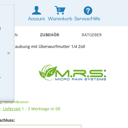
0
Account
Warenkorb
Service/Hilfe
d
& REGELN
ZUBEHÖR
RATGEBER
bverschraubung mit Überwurfmutter 1/4 Zoll
.
 *
gl. Versandkosten
r,
Lieferzeit
1 - 3 Werktage in DE
schluss: