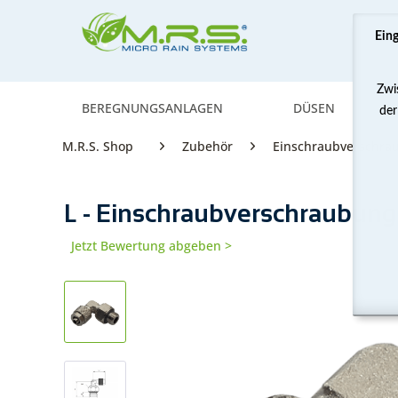
Ein
Zwi
BEREGNUNGSANLAGEN
DÜSEN
der
M.R.S. Shop
Zubehör
Einschraubverschra
L - Einschraubverschraubung 
Jetzt Bewertung abgeben >