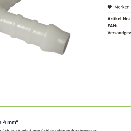
Merken
Artikel-Nr.:
EAN:
Versandgew
le 4 mm"
n Schlauch mit 4 mm Schlauchinnendurchmesser.