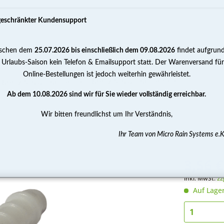
geschränkter Kundensupport
schen dem
25.07.2026 bis einschließlich dem 09.08.2026
findet aufgrun
PUMPEN
WASSERAUFBEREITUNG
MESSEN 
 Urlaubs-Saison kein Telefon & Emailsupport statt. Der Warenversand für
Online-Bestellungen ist jedoch weiterhin gewährleistet.
Kreuz-Schlauchtülle 4 mm
Kreuz-Schlauchtülle
Ab dem 10.08.2026 sind wir für Sie wieder vollständig erreichbar.
Wir bitten freundlichst um Ihr Verständnis,
Ihr Team von Micro Rain Systems e.K
3,56 €
inkl. MwSt.
zz
Auf Lage