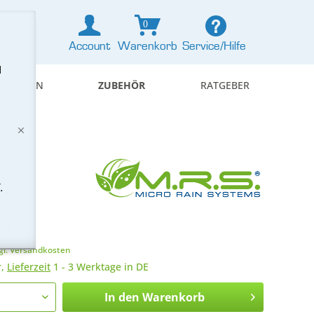
0
Account
Warenkorb
Service/Hilfe
d
& REGELN
ZUBEHÖR
RATGEBER
.
 *
gl. Versandkosten
r,
Lieferzeit
1 - 3 Werktage in DE
In den
Warenkorb